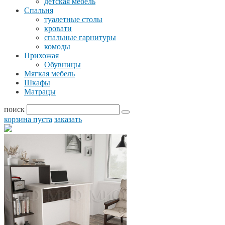
детская мебель
Спальня
туалетные столы
кровати
спальные гарнитуры
комоды
Прихожая
Обувницы
Мягкая мебель
Шкафы
Матрацы
поиск
корзина пуста
заказать