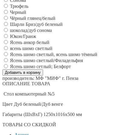
Сонома
Трюфель
Черный
Чёрный глянец/белый
Шарли Бриз/дуб беленый
шоколад/дуб сонома
Юкон/Гранж
Ясень анкор белый
ясень шимо светлый
Ясень шимо светлый, ясень шимо тёмный
Ясень шимо светлый/Филадельфия
Ясень шимо сетлый; Белфорт
производитель:
МФ "МИФ" г. Пенза
ОПИСАНИЕ ТОВАРА
Стол компьютерный №5
Цвет Дуб беленый/Дуб венге
Габариты (ШхВхГ) 1250х1016х500 мм
ТОВАРЫ СО СКИДКОЙ
Акции