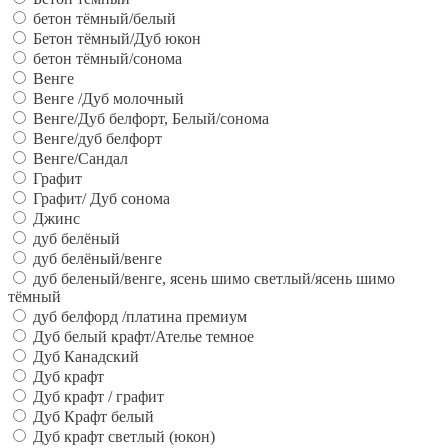
бетон тёмный/белый
Бетон тёмный/Дуб юкон
бетон тёмный/сонома
Венге
Венге /Дуб молочный
Венге/Дуб белфорт, Белый/сонома
Венге/дуб белфорт
Венге/Сандал
Графит
Графит/ Дуб сонома
Джинс
дуб белёный
дуб белёный/венге
дуб беленый/венге, ясень шимо светлый/ясень шимо
тёмный
дуб белфорд /платина премиум
Дуб белый крафт/Ателье темное
Дуб Канадский
Дуб крафт
Дуб крафт / графит
Дуб Крафт белый
Дуб крафт светлый (юкон)