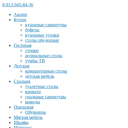
8-913-945-84-36
Акции
Кухни
кухонные гарнитуры
буфеты
кухонные уголки
столы обеденные
Гостиная
стенки
журнальные столы
тумбы ТВ
Детские
компьютерные столы
детская мебель
Спальня
туалетные столы
кровати
спальные гарнитуры
комоды
Прихожая
Обувницы
Мягкая мебель
Шкафы
Матрацы