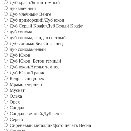
Дуб крафт/Бетон темный
дуб млечный
Дуб млечный/ Венге
Дуб приморский/Дуб юкон
Дуб Серый Крафт/Дуб Белый Крафт
дуб сонома
дуб сонома, сандал светлый
Дуб сонома/ Белый глянец
дуб сонома/белый
Дуб Юкон
Дуб Юкон, Бетон темный
Дуб юкон/Ателье темное
Дуб Юкон/Гранж
Кедр глянец/орех
Мрамор чёрный
Мускат
Ольха
Орех
Сандал
Сандал светлый/Дуб венге
Серый
Сиреневый металлик/фото печать Весна