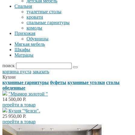
детская мебель
Спальня
туалетные столы
кровати
спальные гарнитуры
комоды
Прихожая
Обувницы
Мягкая мебель
Шкафы
Матрацы
поиск
корзина пуста
заказать
Кухни
кухонные гарнитуры
буфеты
кухонные уголки
столы
обеденные
"Мрамор золотой "
14 500,00 Р.
перейти в товар
Кухня "Челси".
25 950,00 Р.
перейти в товар