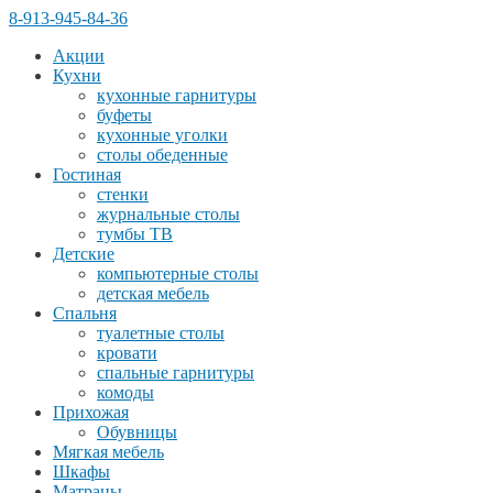
8-913-945-84-36
Акции
Кухни
кухонные гарнитуры
буфеты
кухонные уголки
столы обеденные
Гостиная
стенки
журнальные столы
тумбы ТВ
Детские
компьютерные столы
детская мебель
Спальня
туалетные столы
кровати
спальные гарнитуры
комоды
Прихожая
Обувницы
Мягкая мебель
Шкафы
Матрацы