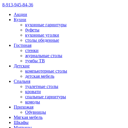
8-913-945-84-36
Акции
Кухни
кухонные гарнитуры
буфеты
кухонные уголки
столы обеденные
Гостиная
стенки
журнальные столы
тумбы ТВ
Детские
компьютерные столы
детская мебель
Спальня
туалетные столы
кровати
спальные гарнитуры
комоды
Прихожая
Обувницы
Мягкая мебель
Шкафы
Матрацы