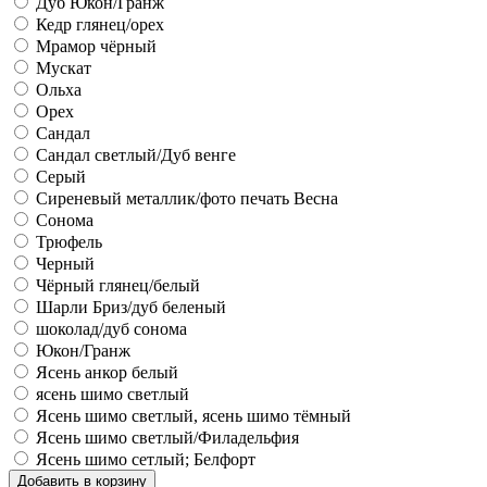
Дуб Юкон/Гранж
Кедр глянец/орех
Мрамор чёрный
Мускат
Ольха
Орех
Сандал
Сандал светлый/Дуб венге
Серый
Сиреневый металлик/фото печать Весна
Сонома
Трюфель
Черный
Чёрный глянец/белый
Шарли Бриз/дуб беленый
шоколад/дуб сонома
Юкон/Гранж
Ясень анкор белый
ясень шимо светлый
Ясень шимо светлый, ясень шимо тёмный
Ясень шимо светлый/Филадельфия
Ясень шимо сетлый; Белфорт