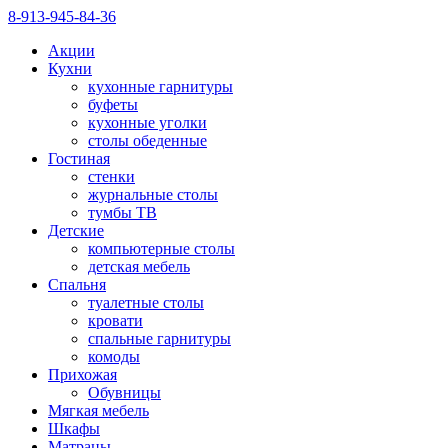
8-913-945-84-36
Акции
Кухни
кухонные гарнитуры
буфеты
кухонные уголки
столы обеденные
Гостиная
стенки
журнальные столы
тумбы ТВ
Детские
компьютерные столы
детская мебель
Спальня
туалетные столы
кровати
спальные гарнитуры
комоды
Прихожая
Обувницы
Мягкая мебель
Шкафы
Матрацы