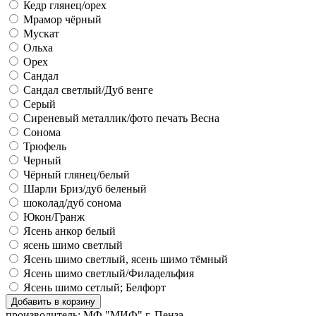
Кедр глянец/орех
Мрамор чёрный
Мускат
Ольха
Орех
Сандал
Сандал светлый/Дуб венге
Серый
Сиреневый металлик/фото печать Весна
Сонома
Трюфель
Черный
Чёрный глянец/белый
Шарли Бриз/дуб беленый
шоколад/дуб сонома
Юкон/Гранж
Ясень анкор белый
ясень шимо светлый
Ясень шимо светлый, ясень шимо тёмный
Ясень шимо светлый/Филадельфия
Ясень шимо сетлый; Белфорт
производитель:
МФ "МИФ" г. Пенза