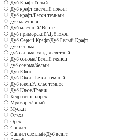
Дуб Крафт белый
Дуб крафт светлый (юкон)
Дуб крафт/Бетон темный
дуб млечный
Дуб млечный/ Венге
Дуб приморский/Дуб юкон
Дуб Серый Крафт/Дуб Белый Крафт
дуб сонома
дуб сонома, сандал светлый
Дуб сонома/ Белый глянец
дуб сонома/белый
Дуб Юкон
Дуб Юкон, Бетон темный
Дуб юкон/Ателье темное
Дуб Юкон/Гранж
Кедр глянец/орех
Мрамор чёрный
Мускат
Ольха
Орех
Сандал
Сандал светлый/Дуб венге