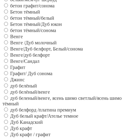
бетон графит/сонома
Бетон тёмный
бетон тёмный/белый
Бетон тёмный/Дуб юкон
бетон тёмный/сонома
Венге
Венге /Дуб молочный
Венге/Дуб белфорт, Белый/сонома
Венге/дуб белфорт
Венге/Сандал
Графит
Графит/ Дуб сонома
Джинс
дуб белёный
дуб белёный/венге
дуб беленый/венге, ясень шимо светлый/ясень шимо
тёмный
дуб белфорд /платина премиум
Дуб белый крафт/Ателье темное
Дуб Канадский
Дуб крафт
Дуб крафт / графит