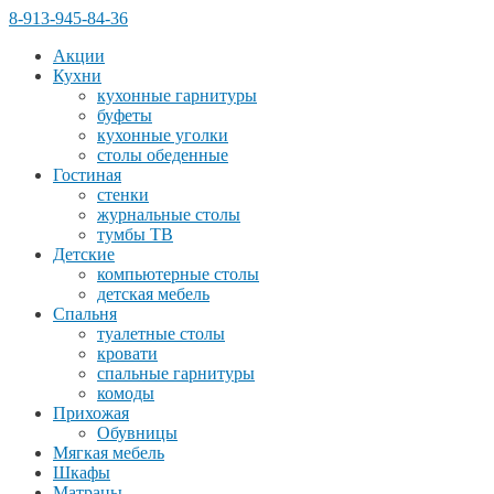
8-913-945-84-36
Акции
Кухни
кухонные гарнитуры
буфеты
кухонные уголки
столы обеденные
Гостиная
стенки
журнальные столы
тумбы ТВ
Детские
компьютерные столы
детская мебель
Спальня
туалетные столы
кровати
спальные гарнитуры
комоды
Прихожая
Обувницы
Мягкая мебель
Шкафы
Матрацы