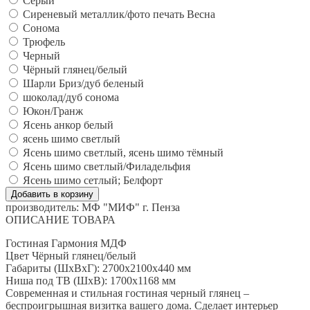
Серый
Сиреневый металлик/фото печать Весна
Сонома
Трюфель
Черный
Чёрный глянец/белый
Шарли Бриз/дуб беленый
шоколад/дуб сонома
Юкон/Гранж
Ясень анкор белый
ясень шимо светлый
Ясень шимо светлый, ясень шимо тёмный
Ясень шимо светлый/Филадельфия
Ясень шимо сетлый; Белфорт
производитель:
МФ "МИФ" г. Пенза
ОПИСАНИЕ ТОВАРА
Гостиная Гармония МДФ
Цвет Чёрный глянец/белый
Габариты (ШхВхГ): 2700х2100х440 мм
Ниша под ТВ (ШхВ): 1700х1168 мм
Современная и стильная гостиная черный глянец –
беспроигрышная визитка вашего дома. Сделает интерьер