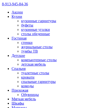
8-913-945-84-36
Акции
Кухни
кухонные гарнитуры
буфеты
кухонные уголки
столы обеденные
Гостиная
стенки
журнальные столы
тумбы ТВ
Детские
компьютерные столы
детская мебель
Спальня
туалетные столы
кровати
спальные гарнитуры
комоды
Прихожая
Обувницы
Мягкая мебель
Шкафы
Матрацы