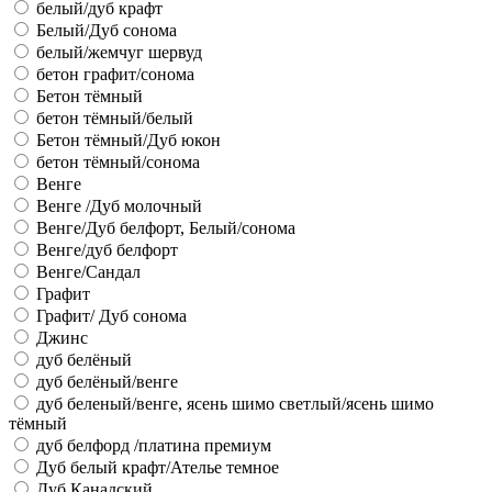
белый/дуб крафт
Белый/Дуб сонома
белый/жемчуг шервуд
бетон графит/сонома
Бетон тёмный
бетон тёмный/белый
Бетон тёмный/Дуб юкон
бетон тёмный/сонома
Венге
Венге /Дуб молочный
Венге/Дуб белфорт, Белый/сонома
Венге/дуб белфорт
Венге/Сандал
Графит
Графит/ Дуб сонома
Джинс
дуб белёный
дуб белёный/венге
дуб беленый/венге, ясень шимо светлый/ясень шимо
тёмный
дуб белфорд /платина премиум
Дуб белый крафт/Ателье темное
Дуб Канадский