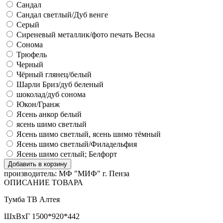
Сандал
Сандал светлый/Дуб венге
Серый
Сиреневый металлик/фото печать Весна
Сонома
Трюфель
Черный
Чёрный глянец/белый
Шарли Бриз/дуб беленый
шоколад/дуб сонома
Юкон/Гранж
Ясень анкор белый
ясень шимо светлый
Ясень шимо светлый, ясень шимо тёмный
Ясень шимо светлый/Филадельфия
Ясень шимо сетлый; Белфорт
производитель:
МФ "МИФ" г. Пенза
ОПИСАНИЕ ТОВАРА
Тумба ТВ Алтея
ШхВхГ 1500*920*442