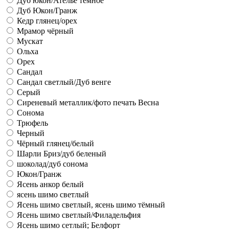
Дуб юкон/Ателье темное
Дуб Юкон/Гранж
Кедр глянец/орех
Мрамор чёрный
Мускат
Ольха
Орех
Сандал
Сандал светлый/Дуб венге
Серый
Сиреневый металлик/фото печать Весна
Сонома
Трюфель
Черный
Чёрный глянец/белый
Шарли Бриз/дуб беленый
шоколад/дуб сонома
Юкон/Гранж
Ясень анкор белый
ясень шимо светлый
Ясень шимо светлый, ясень шимо тёмный
Ясень шимо светлый/Филадельфия
Ясень шимо сетлый; Белфорт