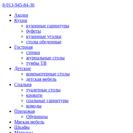
8-913-945-84-36
Акции
Кухни
кухонные гарнитуры
буфеты
кухонные уголки
столы обеденные
Гостиная
стенки
журнальные столы
тумбы ТВ
Детские
компьютерные столы
детская мебель
Спальня
туалетные столы
кровати
спальные гарнитуры
комоды
Прихожая
Обувницы
Мягкая мебель
Шкафы
Матрацы