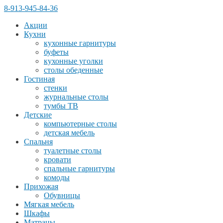
8-913-945-84-36
Акции
Кухни
кухонные гарнитуры
буфеты
кухонные уголки
столы обеденные
Гостиная
стенки
журнальные столы
тумбы ТВ
Детские
компьютерные столы
детская мебель
Спальня
туалетные столы
кровати
спальные гарнитуры
комоды
Прихожая
Обувницы
Мягкая мебель
Шкафы
Матрацы