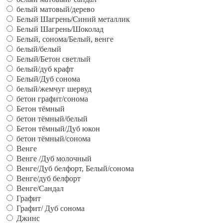
белый матовый/дерево
Белый Шагрень/Синий металлик
Белый Шагрень/Шоколад
Белый, сонома/Белый, венге
белый/белый
Белый/Бетон светлый
белый/дуб крафт
Белый/Дуб сонома
белый/жемчуг шервуд
бетон графит/сонома
Бетон тёмный
бетон тёмный/белый
Бетон тёмный/Дуб юкон
бетон тёмный/сонома
Венге
Венге /Дуб молочный
Венге/Дуб белфорт, Белый/сонома
Венге/дуб белфорт
Венге/Сандал
Графит
Графит/ Дуб сонома
Джинс