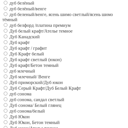
дуб белёный
дуб белёный/венге
дуб беленый/венге, ясень шимо светлый/ясень шимо
тёмный
дуб белфорд /платина премиум
Дуб белый крафт/Ателье темное
Дуб Канадский
Дуб крафт
Дуб крафт / графит
Дуб Крафт белый
Дуб крафт светлый (юкон)
Дуб крафт/Бетон темный
дуб млечный
Дуб млечный/ Венге
Дуб приморский/Дуб юкон
Дуб Серый Крафт/Дуб Белый Крафт
дуб сонома
дуб сонома, сандал светлый
Дуб сонома/ Белый глянец
дуб сонома/белый
Дуб Юкон
Дуб Юкон, Бетон темный