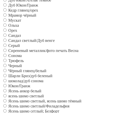
Дуб юкон/Ателье темное
Дуб Юкон/Гранж
Кедр глянец/орех
Мрамор чёрный
Мускат
Ольха
Орех
Сандал
Сандал светлый/Дуб венге
Серый
Сиреневый металлик/фото печать Весна
Сонома
Трюфель
Черный
Чёрный глянец/белый
Шарли Бриз/дуб беленый
шоколад/дуб сонома
Юкон/Гранж
Ясень анкор белый
ясень шимо светлый
Ясень шимо светлый, ясень шимо тёмный
Ясень шимо светлый/Филадельфия
Ясень шимо сетлый; Белфорт