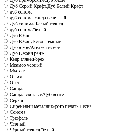
Дуб приморский/Дуб юкон
Дуб Серый Крафт/Дуб Белый Крафт
дуб сонома
дуб сонома, сандал светлый
Дуб сонома/ Белый глянец
дуб сонома/белый
Дуб Юкон
Дуб Юкон, Бетон темный
Дуб юкон/Ателье темное
Дуб Юкон/Гранж
Кедр глянец/орех
Мрамор чёрный
Мускат
Ольха
Орех
Сандал
Сандал светлый/Дуб венге
Серый
Сиреневый металлик/фото печать Весна
Сонома
Трюфель
Черный
Чёрный глянец/белый