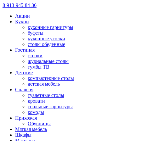
8-913-945-84-36
Акции
Кухни
кухонные гарнитуры
буфеты
кухонные уголки
столы обеденные
Гостиная
стенки
журнальные столы
тумбы ТВ
Детские
компьютерные столы
детская мебель
Спальня
туалетные столы
кровати
спальные гарнитуры
комоды
Прихожая
Обувницы
Мягкая мебель
Шкафы
Матрацы