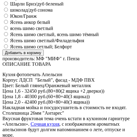
Шарли Бриз/дуб беленый
шоколад/дуб сонома
Юкон/Гранж
Ясень анкор белый
ясень шимо светлый
Ясень шимо светлый, ясень шимо тёмный
Ясень шимо светлый/Филадельфия
Ясень шимо сетлый; Белфорт
производитель:
МФ "МИФ" г. Пенза
ОПИСАНИЕ ТОВАРА
Кухня фотопечать Апельсин
Корпус ЛДСП "Белый", фасад - МДФ ПВХ
Цвет: Белый глянец/Оранжевый металлик
Цена 1,6 - 32450 руб.(80+80(2 ящика +2 дверки))
Цена 1,8 - 40300 руб.(60+80+40(3 ящика))
Цена 2,0 - 42400 руб.(80+80+40(3 ящика))
Накладная мойка и посудосушитель в стоимость не входят.
Столешница 26мм "Антарес"
Вкусная фруктовая тема очень кстати в кухонном гарнитуре
«Апельсин».
Сочная кухня
, с изображением ароматных
апельсинов будут долгим напоминанием о лете, отпуске и
море.