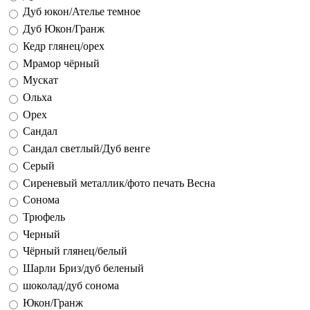
Дуб юкон/Ателье темное
Дуб Юкон/Гранж
Кедр глянец/орех
Мрамор чёрный
Мускат
Ольха
Орех
Сандал
Сандал светлый/Дуб венге
Серый
Сиреневый металлик/фото печать Весна
Сонома
Трюфель
Черный
Чёрный глянец/белый
Шарли Бриз/дуб беленый
шоколад/дуб сонома
Юкон/Гранж