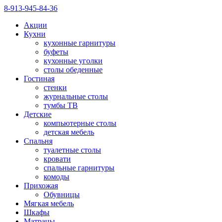
8-913-945-84-36
Акции
Кухни
кухонные гарнитуры
буфеты
кухонные уголки
столы обеденные
Гостиная
стенки
журнальные столы
тумбы ТВ
Детские
компьютерные столы
детская мебель
Спальня
туалетные столы
кровати
спальные гарнитуры
комоды
Прихожая
Обувницы
Мягкая мебель
Шкафы
Матрацы