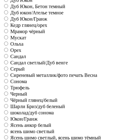
Дуб Юкон
Дуб Юкон, Бетон темный
Дуб юкон/Ателье темное
Дуб Юкон/Гранж
Кедр глянец/орех
Мрамор чёрный
Мускат
Ольха
Орех
Сандал
Сандал светлый/Дуб венге
Серый
Сиреневый металлик/фото печать Весна
Сонома
Трюфель
Черный
Чёрный глянец/белый
Шарли Бриз/дуб беленый
шоколад/дуб сонома
Юкон/Гранж
Ясень анкор белый
ясень шимо светлый
Ясень шимо светлый, ясень шимо тёмный