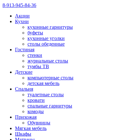
8-913-945-84-36
Акции
Кухни
кухонные гарнитуры
буфеты
кухонные уголки
столы обеденные
Гостиная
стенки
журнальные столы
тумбы ТВ
Детские
компьютерные столы
детская мебель
Спальня
туалетные столы
кровати
спальные гарнитуры
комоды
Прихожая
Обувницы
Мягкая мебель
Шкафы
Матрацы