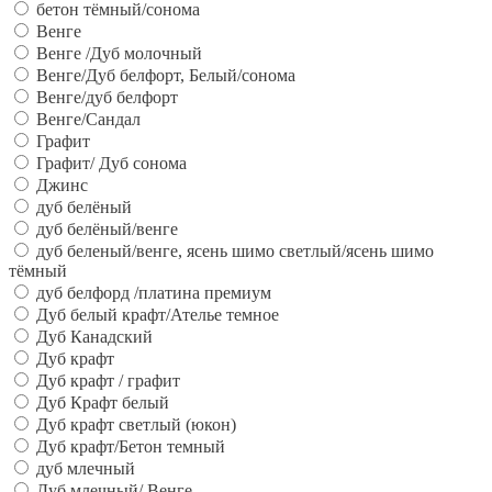
бетон тёмный/сонома
Венге
Венге /Дуб молочный
Венге/Дуб белфорт, Белый/сонома
Венге/дуб белфорт
Венге/Сандал
Графит
Графит/ Дуб сонома
Джинс
дуб белёный
дуб белёный/венге
дуб беленый/венге, ясень шимо светлый/ясень шимо
тёмный
дуб белфорд /платина премиум
Дуб белый крафт/Ателье темное
Дуб Канадский
Дуб крафт
Дуб крафт / графит
Дуб Крафт белый
Дуб крафт светлый (юкон)
Дуб крафт/Бетон темный
дуб млечный
Дуб млечный/ Венге