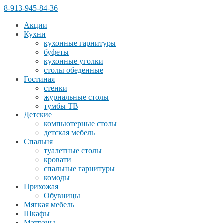
8-913-945-84-36
Акции
Кухни
кухонные гарнитуры
буфеты
кухонные уголки
столы обеденные
Гостиная
стенки
журнальные столы
тумбы ТВ
Детские
компьютерные столы
детская мебель
Спальня
туалетные столы
кровати
спальные гарнитуры
комоды
Прихожая
Обувницы
Мягкая мебель
Шкафы
Матрацы