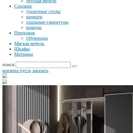
детская мебель
Спальня
туалетные столы
кровати
спальные гарнитуры
комоды
Прихожая
Обувницы
Мягкая мебель
Шкафы
Матрацы
поиск
корзина пуста
заказать