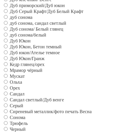
Дуб приморский/Дуб юкон
Дуб Серый Крафт/Дуб Белый Крафт
дуб сонома
дуб сонома, сандал светлый
Дуб сонома/ Белый глянец
дуб сонома/белый
Дуб Юкон
Дуб Юкон, Бетон темный
Дуб юкон/Ателье темное
Дуб Юкон/Гранж
Кедр глянец/орех
Мрамор чёрный
Мускат
Ольха
Орех
Сандал
Сандал светлый/Дуб венге
Серый
Сиреневый металлик/фото печать Весна
Сонома
Трюфель
Черный