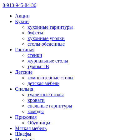
8-913-945-84-36
Акции
Кухни
кухонные гарнитуры
буфеты
кухонные уголки
столы обеденные
Гостиная
стенки
журнальные столы
тумбы ТВ
Детские
компьютерные столы
детская мебель
Спальня
туалетные столы
кровати
спальные гарнитуры
комоды
Прихожая
Обувницы
Мягкая мебель
Шкафы
Матрацы