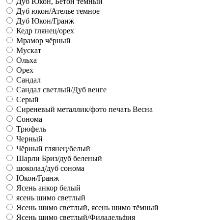
Дуб Юкон, Бетон темный
Дуб юкон/Ателье темное
Дуб Юкон/Гранж
Кедр глянец/орех
Мрамор чёрный
Мускат
Ольха
Орех
Сандал
Сандал светлый/Дуб венге
Серый
Сиреневый металлик/фото печать Весна
Сонома
Трюфель
Черный
Чёрный глянец/белый
Шарли Бриз/дуб беленый
шоколад/дуб сонома
Юкон/Гранж
Ясень анкор белый
ясень шимо светлый
Ясень шимо светлый, ясень шимо тёмный
Ясень шимо светлый/Филадельфия