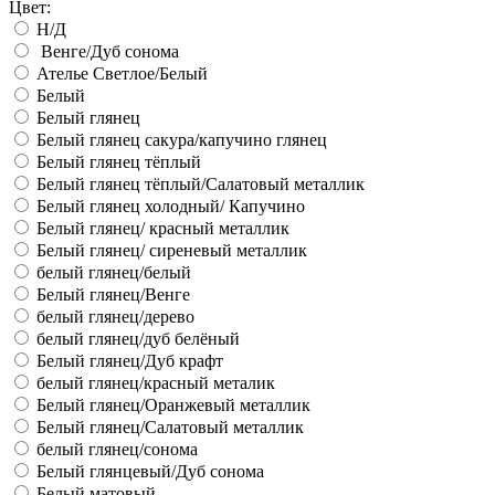
Цвет:
Н/Д
Венге/Дуб сонома
Ателье Светлое/Белый
Белый
Белый глянец
Белый глянец сакура/капучино глянец
Белый глянец тёплый
Белый глянец тёплый/Салатовый металлик
Белый глянец холодный/ Капучино
Белый глянец/ красный металлик
Белый глянец/ сиреневый металлик
белый глянец/белый
Белый глянец/Венге
белый глянец/дерево
белый глянец/дуб белёный
Белый глянец/Дуб крафт
белый глянец/красный металик
Белый глянец/Оранжевый металлик
Белый глянец/Салатовый металлик
белый глянец/сонома
Белый глянцевый/Дуб сонома
Белый матовый