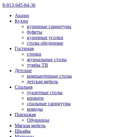
8-913-945-84-36
Акции
Кухни
кухонные гарнитуры
буфеты
кухонные уголки
столы обеденные
Гостиная
стенки
журнальные столы
тумбы ТВ
Детские
компьютерные столы
детская мебель
Спальня
туалетные столы
кровати
спальные гарнитуры
комоды
Прихожая
Обувницы
Мягкая мебель
Шкафы
Матрацы