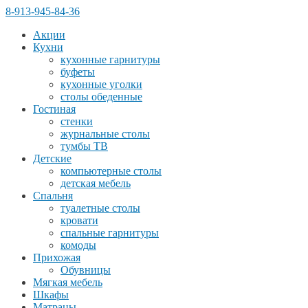
8-913-945-84-36
Акции
Кухни
кухонные гарнитуры
буфеты
кухонные уголки
столы обеденные
Гостиная
стенки
журнальные столы
тумбы ТВ
Детские
компьютерные столы
детская мебель
Спальня
туалетные столы
кровати
спальные гарнитуры
комоды
Прихожая
Обувницы
Мягкая мебель
Шкафы
Матрацы