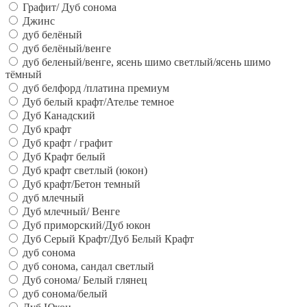
Графит/ Дуб сонома
Джинс
дуб белёный
дуб белёный/венге
дуб беленый/венге, ясень шимо светлый/ясень шимо
тёмный
дуб белфорд /платина премиум
Дуб белый крафт/Ателье темное
Дуб Канадский
Дуб крафт
Дуб крафт / графит
Дуб Крафт белый
Дуб крафт светлый (юкон)
Дуб крафт/Бетон темный
дуб млечный
Дуб млечный/ Венге
Дуб приморский/Дуб юкон
Дуб Серый Крафт/Дуб Белый Крафт
дуб сонома
дуб сонома, сандал светлый
Дуб сонома/ Белый глянец
дуб сонома/белый