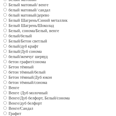
Белый матовый/ венге
белый матовый/ сандал
белый матовый/дерево
Белый Шагрень/Синий металлик
Белый Шагрень/Шоколад
Белый, сонома/Белый, венге
белый/белый
Белый/Бетон светлый
белый/дуб крафт
Белый/Дуб сонома
белый/жемчуг шервуд
бетон графит/сонома
Бетон тёмный
бетон тёмный/белый
Бетон тёмный/Дуб юкон
бетон тёмный/сонома
Венге
Венге /Дуб молочный
Венге/Дуб белфорт, Белый/сонома
Венге/дуб белфорт
Венге/Сандал
Графит