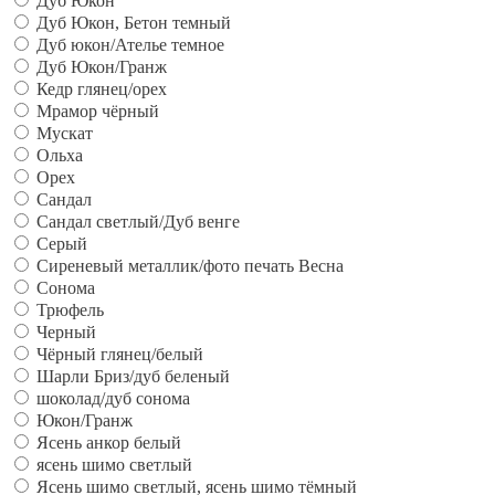
Дуб Юкон
Дуб Юкон, Бетон темный
Дуб юкон/Ателье темное
Дуб Юкон/Гранж
Кедр глянец/орех
Мрамор чёрный
Мускат
Ольха
Орех
Сандал
Сандал светлый/Дуб венге
Серый
Сиреневый металлик/фото печать Весна
Сонома
Трюфель
Черный
Чёрный глянец/белый
Шарли Бриз/дуб беленый
шоколад/дуб сонома
Юкон/Гранж
Ясень анкор белый
ясень шимо светлый
Ясень шимо светлый, ясень шимо тёмный