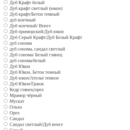
Дуб Крафт белый
Дуб крафт светлый (юкон)
Дуб крафт/Бетон темный
дуб млечный
Дуб млечный/ Венге
Дуб приморский/Дуб юкон
Дуб Серый Крафт/Дуб Белый Крафт
дуб сонома
дуб сонома, сандал светлый
Дуб сонома/ Белый глянец
дуб сонома/белый
Дуб Юкон
Дуб Юкон, Бетон темный
Дуб юкон/Ателье темное
Дуб Юкон/Гранж
Кедр глянец/орех
Мрамор чёрный
Мускат
Ольха
Орех
Сандал
Сандал светлый/Дуб венге