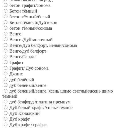
бетон графит/сонома
Бетон тёмный
бетон тёмный/белый
Бетон тёмный/Дуб юкон
бетон тёмный/сонома
Венге
Венге /Дуб молочный
Венге/Дуб белфорт, Белый/сонома
Венге/дуб белфорт
Венге/Сандал
Графит
Графит/ Дуб сонома
Джинс
дуб белёный
дуб белёный/венге
дуб беленый/венге, ясень шимо светлый/ясень шимо
тёмный
дуб белфорд /платина премиум
Дуб белый крафт/Ателье темное
Дуб Канадский
Дуб крафт
Дуб крафт / графит