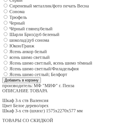
Серый
Сиреневый металлик/фото печать Весна
Сонома
Трюфель
Черный
Чёрный глянец/белый
Шарли Бриз/дуб беленый
шоколад/дуб сонома
Юкон/Гранж
Ясень анкор белый
ясень шимо светлый
Ясень шимо светлый, ясень шимо тёмный
Ясень шимо светлый/Филадельфия
Ясень шимо сетлый; Белфорт
производитель:
МФ "МИФ" г. Пенза
ОПИСАНИЕ ТОВАРА
Шкаф 3-х ств Валенсия
Цвет Белое дерево/орех
Шкаф 3-х ств (шхвхг) 1575х2270х577 мм
ТОВАРЫ СО СКИДКОЙ