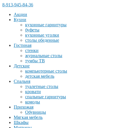
8-913-945-84-36
Акции
Кухни
кухонные гарнитуры
буфеты
кухонные уголки
столы обеденные
Гостиная
стенки
журнальные столы
тумбы ТВ
Детские
компьютерные столы
детская мебель
Спальня
туалетные столы
кровати
спальные гарнитуры
комоды
Прихожая
Обувницы
Мягкая мебель
Шкафы
Матрацы