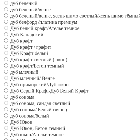
дуб белёный
дуб белёный/венге
дуб беленый/венге, ясень шимо светлый/ясень шимо тёмны
дуб белфорд /платина премиум
Дуб белый крафт/Ателье темное
Дуб Канадский
Дуб крафт
Дуб крафт / графит
Дуб Крафт белый
Дуб крафт светлый (юкон)
Дуб крафт/Бетон темный
дуб млечный
Дуб млечный/ Венге
Дуб приморский/Дуб юкон
Дуб Серый Крафт/Дуб Белый Крафт
дуб сонома
дуб сонома, сандал светлый
Дуб сонома/ Белый глянец
дуб сонома/белый
Дуб Юкон
Дуб Юкон, Бетон темный
Дуб юкон/Ателье темное