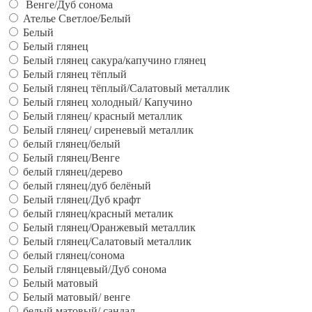
Венге/Дуб сонома
Ателье Светлое/Белый
Белый
Белый глянец
Белый глянец сакура/капучино глянец
Белый глянец тёплый
Белый глянец тёплый/Салатовый металлик
Белый глянец холодный/ Капучино
Белый глянец/ красный металлик
Белый глянец/ сиреневый металлик
белый глянец/белый
Белый глянец/Венге
белый глянец/дерево
белый глянец/дуб белёный
Белый глянец/Дуб крафт
белый глянец/красный металик
Белый глянец/Оранжевый металлик
Белый глянец/Салатовый металлик
белый глянец/сонома
Белый глянцевый/Дуб сонома
Белый матовый
Белый матовый/ венге
белый матовый/ сандал