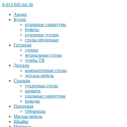
8-913-945-84-36
Акции
Кухни
кухонные гарнитуры
буфеты
кухонные уголки
столы обеденные
Гостиная
стенки
журнальные столы
тумбы ТВ
Детские
компьютерные столы
детская мебель
Спальня
туалетные столы
кровати
спальные гарнитуры
комоды
Прихожая
Обувницы
Мягкая мебель
Шкафы
Матрацы