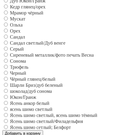
Дуб Юкон/Гранж
Кедр глянец/орех
Мрамор чёрный
Мускат
Ольха
Орех
Сандал
Сандал светлый/Дуб венге
Серый
Сиреневый металлик/фото печать Весна
Сонома
Трюфель
Черный
Чёрный глянец/белый
Шарли Бриз/дуб беленый
шоколад/дуб сонома
Юкон/Гранж
Ясень анкор белый
ясень шимо светлый
Ясень шимо светлый, ясень шимо тёмный
Ясень шимо светлый/Филадельфия
Ясень шимо сетлый; Белфорт