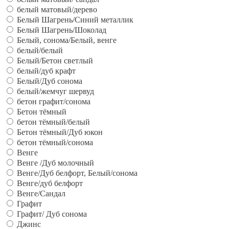
белый матовый/дерево
Белый Шагрень/Синий металлик
Белый Шагрень/Шоколад
Белый, сонома/Белый, венге
белый/белый
Белый/Бетон светлый
белый/дуб крафт
Белый/Дуб сонома
белый/жемчуг шервуд
бетон графит/сонома
Бетон тёмный
бетон тёмный/белый
Бетон тёмный/Дуб юкон
бетон тёмный/сонома
Венге
Венге /Дуб молочный
Венге/Дуб белфорт, Белый/сонома
Венге/дуб белфорт
Венге/Сандал
Графит
Графит/ Дуб сонома
Джинс