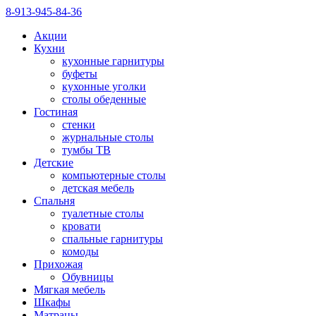
8-913-945-84-36
Акции
Кухни
кухонные гарнитуры
буфеты
кухонные уголки
столы обеденные
Гостиная
стенки
журнальные столы
тумбы ТВ
Детские
компьютерные столы
детская мебель
Спальня
туалетные столы
кровати
спальные гарнитуры
комоды
Прихожая
Обувницы
Мягкая мебель
Шкафы
Матрацы