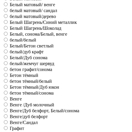
Белый матовый/ венге
белый матовый/ сандал
белый матовый/дерево
Белый Шагрень/Синий металлик
Белый Шагрень/Шоколад
Белый, сонома/Белый, венге
белый/белый
Белый/Бетон светлый
белый/дуб крафт
Белый/Дуб сонома
белый/жемчуг шервуд
бетон графит/сонома
Бетон тёмный
бетон тёмный/белый
Бетон тёмный/Дуб юкон
бетон тёмный/сонома
Венге
Венге /Дуб молочный
Венге/Дуб белфорт, Белый/сонома
Венге/дуб белфорт
Венге/Сандал
Графит