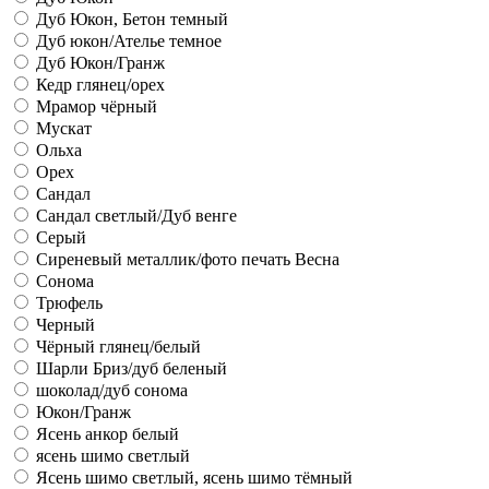
Дуб Юкон, Бетон темный
Дуб юкон/Ателье темное
Дуб Юкон/Гранж
Кедр глянец/орех
Мрамор чёрный
Мускат
Ольха
Орех
Сандал
Сандал светлый/Дуб венге
Серый
Сиреневый металлик/фото печать Весна
Сонома
Трюфель
Черный
Чёрный глянец/белый
Шарли Бриз/дуб беленый
шоколад/дуб сонома
Юкон/Гранж
Ясень анкор белый
ясень шимо светлый
Ясень шимо светлый, ясень шимо тёмный