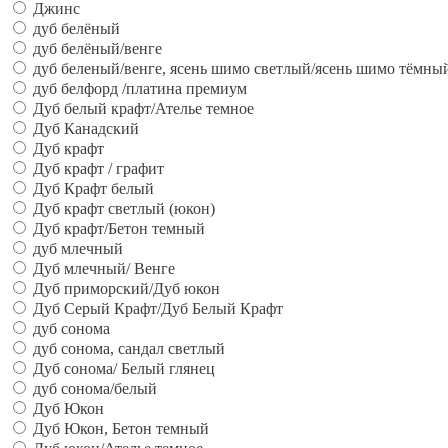
Джинс
дуб белёный
дуб белёный/венге
дуб беленый/венге, ясень шимо светлый/ясень шимо тёмны
дуб белфорд /платина премиум
Дуб белый крафт/Ателье темное
Дуб Канадский
Дуб крафт
Дуб крафт / графит
Дуб Крафт белый
Дуб крафт светлый (юкон)
Дуб крафт/Бетон темный
дуб млечный
Дуб млечный/ Венге
Дуб приморский/Дуб юкон
Дуб Серый Крафт/Дуб Белый Крафт
дуб сонома
дуб сонома, сандал светлый
Дуб сонома/ Белый глянец
дуб сонома/белый
Дуб Юкон
Дуб Юкон, Бетон темный