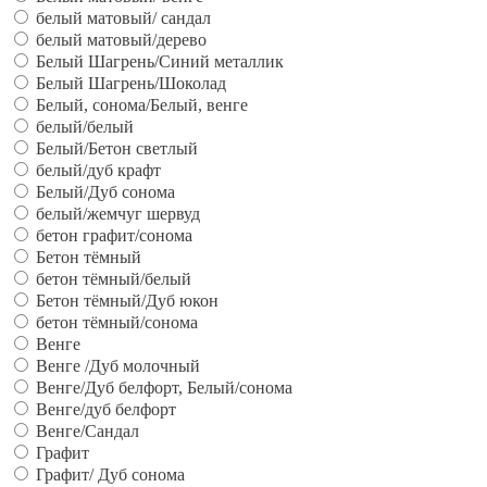
белый матовый/ сандал
белый матовый/дерево
Белый Шагрень/Синий металлик
Белый Шагрень/Шоколад
Белый, сонома/Белый, венге
белый/белый
Белый/Бетон светлый
белый/дуб крафт
Белый/Дуб сонома
белый/жемчуг шервуд
бетон графит/сонома
Бетон тёмный
бетон тёмный/белый
Бетон тёмный/Дуб юкон
бетон тёмный/сонома
Венге
Венге /Дуб молочный
Венге/Дуб белфорт, Белый/сонома
Венге/дуб белфорт
Венге/Сандал
Графит
Графит/ Дуб сонома