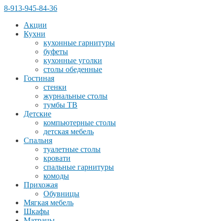
8-913-945-84-36
Акции
Кухни
кухонные гарнитуры
буфеты
кухонные уголки
столы обеденные
Гостиная
стенки
журнальные столы
тумбы ТВ
Детские
компьютерные столы
детская мебель
Спальня
туалетные столы
кровати
спальные гарнитуры
комоды
Прихожая
Обувницы
Мягкая мебель
Шкафы
Матрацы