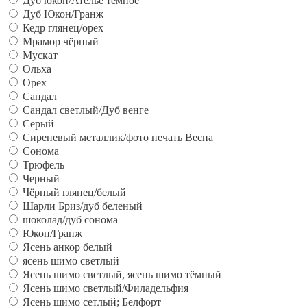
Дуб юкон/Ателье темное
Дуб Юкон/Гранж
Кедр глянец/орех
Мрамор чёрный
Мускат
Ольха
Орех
Сандал
Сандал светлый/Дуб венге
Серый
Сиреневый металлик/фото печать Весна
Сонома
Трюфель
Черный
Чёрный глянец/белый
Шарли Бриз/дуб беленый
шоколад/дуб сонома
Юкон/Гранж
Ясень анкор белый
ясень шимо светлый
Ясень шимо светлый, ясень шимо тёмный
Ясень шимо светлый/Филадельфия
Ясень шимо сетлый; Белфорт