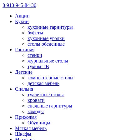
8-913-945-84-36
Акции
Кухни
кухонные гарнитуры
буфеты
кухонные уголки
столы обеденные
Гостиная
стенки
журнальные столы
тумбы ТВ
Детские
компьютерные столы
детская мебель
Спальня
туалетные столы
кровати
спальные гарнитуры
комоды
Прихожая
Обувницы
Мягкая мебель
Шкафы
Матрацы