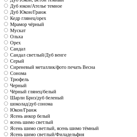
Дуб юкон/Ателье темное
Дуб Юкон/Гранж
Кедр глянец/орех
Мрамор чёрный
Мускат
Ольха
Орех
Сандал
Сандал светлый/Дуб венге
Серый
Сиреневый металлик/фото печать Весна
Сонома
Трюфель
Черный
Чёрный глянец/белый
Шарли Бриз/дуб беленый
шоколад/дуб сонома
Юкон/Гранж
Ясень анкор белый
ясень шимо светлый
Ясень шимо светлый, ясень шимо тёмный
Ясень шимо светлый/Филадельфия