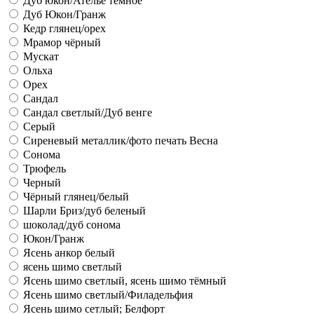
Дуб юкон/Ателье темное
Дуб Юкон/Гранж
Кедр глянец/орех
Мрамор чёрный
Мускат
Ольха
Орех
Сандал
Сандал светлый/Дуб венге
Серый
Сиреневый металлик/фото печать Весна
Сонома
Трюфель
Черный
Чёрный глянец/белый
Шарли Бриз/дуб беленый
шоколад/дуб сонома
Юкон/Гранж
Ясень анкор белый
ясень шимо светлый
Ясень шимо светлый, ясень шимо тёмный
Ясень шимо светлый/Филадельфия
Ясень шимо сетлый; Белфорт