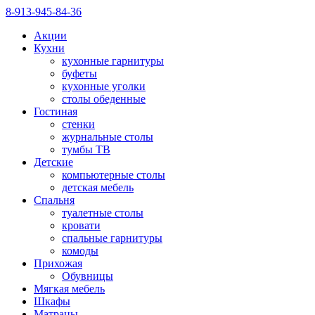
8-913-945-84-36
Акции
Кухни
кухонные гарнитуры
буфеты
кухонные уголки
столы обеденные
Гостиная
стенки
журнальные столы
тумбы ТВ
Детские
компьютерные столы
детская мебель
Спальня
туалетные столы
кровати
спальные гарнитуры
комоды
Прихожая
Обувницы
Мягкая мебель
Шкафы
Матрацы