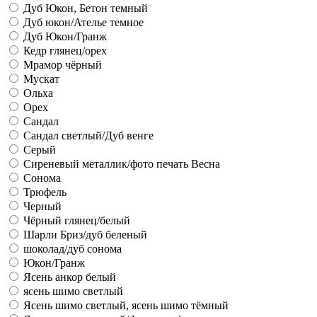
Дуб Юкон, Бетон темный
Дуб юкон/Ателье темное
Дуб Юкон/Гранж
Кедр глянец/орех
Мрамор чёрный
Мускат
Ольха
Орех
Сандал
Сандал светлый/Дуб венге
Серый
Сиреневый металлик/фото печать Весна
Сонома
Трюфель
Черный
Чёрный глянец/белый
Шарли Бриз/дуб беленый
шоколад/дуб сонома
Юкон/Гранж
Ясень анкор белый
ясень шимо светлый
Ясень шимо светлый, ясень шимо тёмный