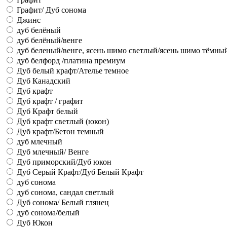
Графит/ Дуб сонома
Джинс
дуб белёный
дуб белёный/венге
дуб беленый/венге, ясень шимо светлый/ясень шимо тёмны
дуб белфорд /платина премиум
Дуб белый крафт/Ателье темное
Дуб Канадский
Дуб крафт
Дуб крафт / графит
Дуб Крафт белый
Дуб крафт светлый (юкон)
Дуб крафт/Бетон темный
дуб млечный
Дуб млечный/ Венге
Дуб приморский/Дуб юкон
Дуб Серый Крафт/Дуб Белый Крафт
дуб сонома
дуб сонома, сандал светлый
Дуб сонома/ Белый глянец
дуб сонома/белый
Дуб Юкон