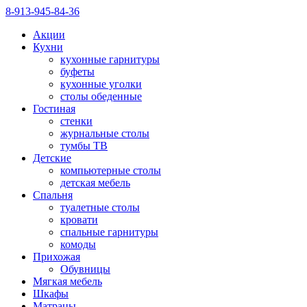
8-913-945-84-36
Акции
Кухни
кухонные гарнитуры
буфеты
кухонные уголки
столы обеденные
Гостиная
стенки
журнальные столы
тумбы ТВ
Детские
компьютерные столы
детская мебель
Спальня
туалетные столы
кровати
спальные гарнитуры
комоды
Прихожая
Обувницы
Мягкая мебель
Шкафы
Матрацы