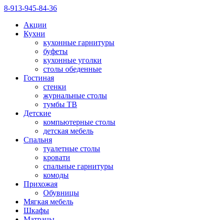
8-913-945-84-36
Акции
Кухни
кухонные гарнитуры
буфеты
кухонные уголки
столы обеденные
Гостиная
стенки
журнальные столы
тумбы ТВ
Детские
компьютерные столы
детская мебель
Спальня
туалетные столы
кровати
спальные гарнитуры
комоды
Прихожая
Обувницы
Мягкая мебель
Шкафы
Матрацы