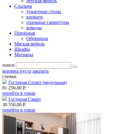
детская мебель
Спальня
туалетные столы
кровати
спальные гарнитуры
комоды
Прихожая
Обувницы
Мягкая мебель
Шкафы
Матрацы
поиск
корзина пуста
заказать
стенки
Гостиная Сплит (модульная)
81 250,00 Р.
перейти в товар
Гостиная Смарт
30 550,00 Р.
перейти в товар